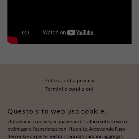
Politica sulla privacy
Termini e condizioni
Il Segreto di Penelope - C.F. 92081620137
Questo sito web usa cookie.
Utilizziamo i cookie per analizzare il traffico sul sito web e
Piazza Mario Cermenati 5, 23900 Lecco, Italy
ottimizzare l'esperienza con il tuo sito. Accettando l'uso
dei cookie da parte nostra, i tuoi dati saranno aggregati