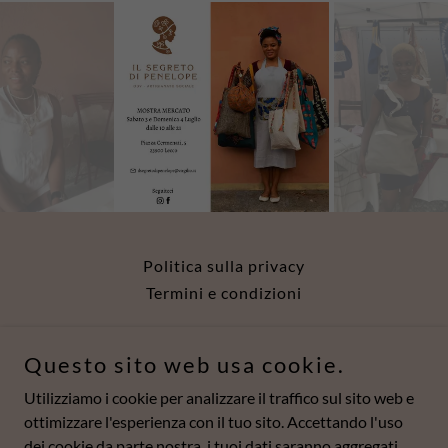
Politica sulla privacy
Termini e condizioni
Il Segreto di Penelope - C.F. 92081620137
Questo sito web usa cookie.
Utilizziamo i cookie per analizzare il traffico sul sito web e
Piazza Mario Cermenati 5, 23900 Lecco, Italy
ottimizzare l'esperienza con il tuo sito. Accettando l'uso
dei cookie da parte nostra, i tuoi dati saranno aggregati