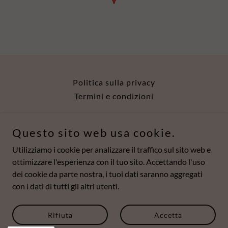
Politica sulla privacy
Termini e condizioni
Il Segreto di Penelope - C.F. 92081620137
Questo sito web usa cookie.
Utilizziamo i cookie per analizzare il traffico sul sito web e
Piazza Mario Cermenati 5, 23900 Lecco, Italy
ottimizzare l'esperienza con il tuo sito. Accettando l'uso
dei cookie da parte nostra, i tuoi dati saranno aggregati
con i dati di tutti gli altri utenti.
Copyright © 2021 Il Segreto di Penelope - Tutti i diritti riservati.
Gestito da
Rifiuta
Accetta