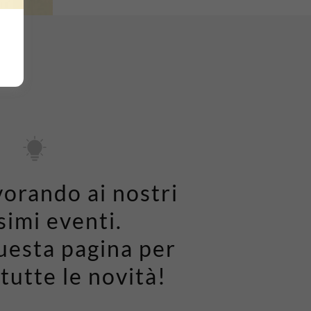
vorando ai nostri
simi eventi.
uesta pagina per
tutte le novità!