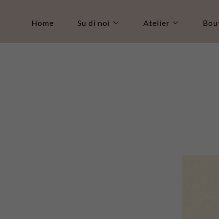
Home
Su di noi
Atelier
Bou