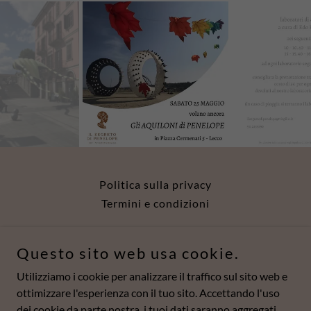
Politica sulla privacy
Termini e condizioni
Il Segreto di Penelope - C.F. 92081620137
Questo sito web usa cookie.
Utilizziamo i cookie per analizzare il traffico sul sito web e
Piazza Mario Cermenati 5, 23900 Lecco, Italy
ottimizzare l'esperienza con il tuo sito. Accettando l'uso
dei cookie da parte nostra, i tuoi dati saranno aggregati